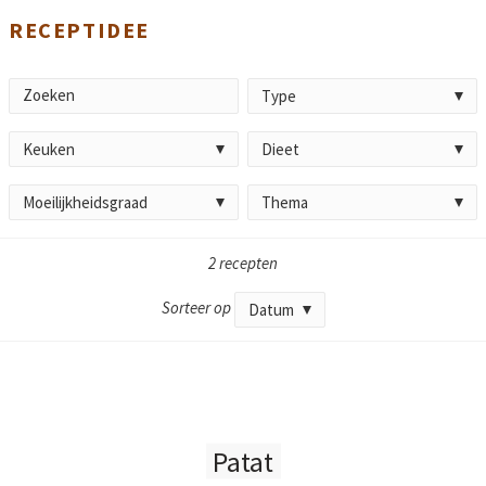
RECEPTIDEE
Zoeken
Type
Zoek
Type
Keuken
Dieet
Keuken
Dieet
Moeilijkheidsgraad
Thema
Moeilijkheidsgraad
Thema
2 recepten
Sorteer op
Datum
Patat